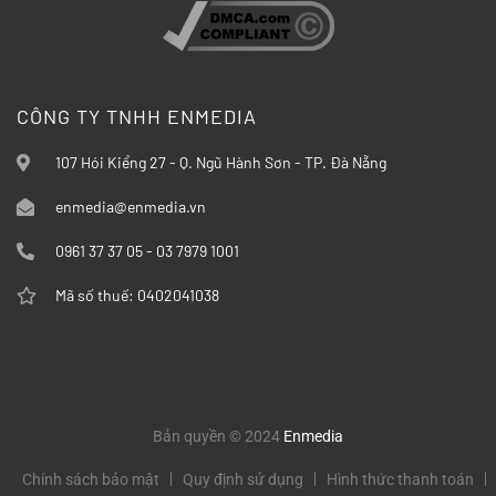
CÔNG TY TNHH ENMEDIA
107 Hói Kiểng 27 - Q. Ngũ Hành Sơn - TP. Đà Nẵng
enmedia@enmedia.vn
0961 37 37 05 - 03 7979 1001
Mã số thuế: 0402041038
Bản quyền © 2024
Enmedia
Chính sách bảo mật
Quy định sử dụng
Hình thức thanh toán