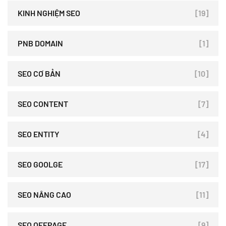
KINH NGHIỆM SEO
[19]
PNB DOMAIN
[1]
SEO CƠ BẢN
[10]
SEO CONTENT
[7]
SEO ENTITY
[4]
SEO GOOLGE
[17]
SEO NÂNG CAO
[11]
SEO OFFPAGE
[9]