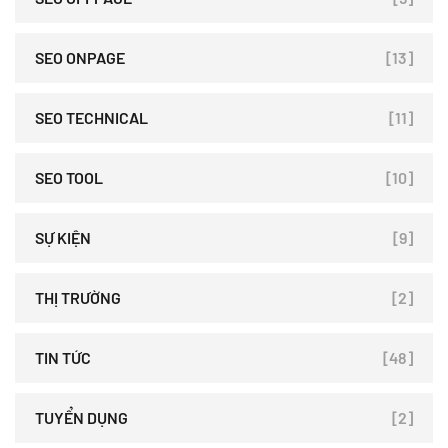
SEO ONPAGE
[13]
SEO TECHNICAL
[11]
SEO TOOL
[10]
SỰ KIỆN
[9]
THỊ TRƯỜNG
[2]
TIN TỨC
[48]
TUYỂN DỤNG
[2]