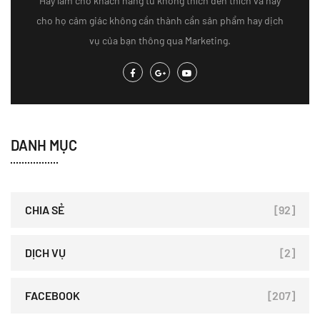
Hãy làm cho khách hàng từ không thích đến thích và hãy
cho họ cảm giác không cần thành cần sản phẩm hay dịch
vụ của bạn thông qua Marketing.
DANH MỤC
CHIA SẺ
[92]
DỊCH VỤ
[2]
FACEBOOK
[207]