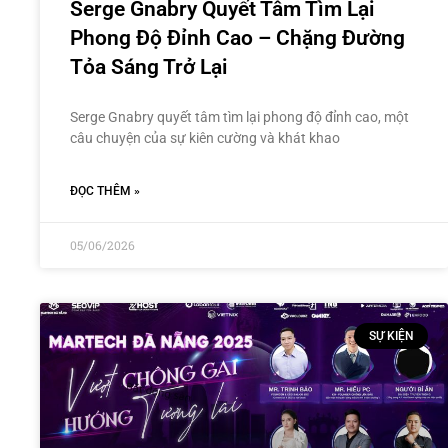
Serge Gnabry Quyết Tâm Tìm Lại
Phong Độ Đỉnh Cao – Chặng Đường
Tỏa Sáng Trở Lại
Serge Gnabry quyết tâm tìm lại phong độ đỉnh cao, một
câu chuyện của sự kiên cường và khát khao
ĐỌC THÊM »
05/06/2026
SỰ KIỆN