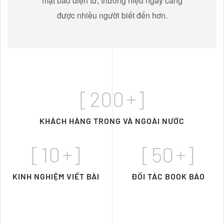
mặt báo điện tử, thương hiệu ngày càng
được nhiều người biết đến hơn.
[
200
+]
KHÁCH HÀNG TRONG VÀ NGOÀI NƯỚC
[
10
+]
[
50
+]
KINH NGHIỆM VIẾT BÀI
ĐỐI TÁC BOOK BÁO