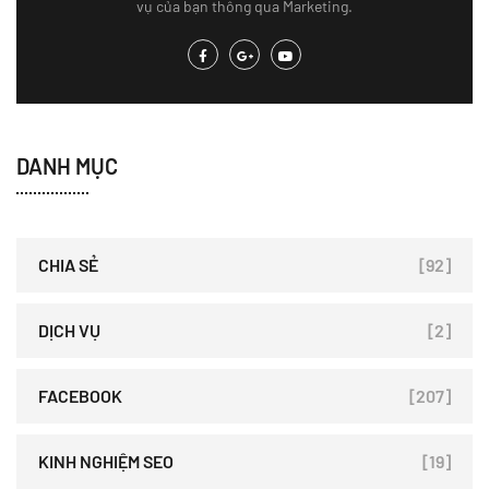
vụ của bạn thông qua Marketing.
DANH MỤC
CHIA SẺ
[92]
DỊCH VỤ
[2]
FACEBOOK
[207]
KINH NGHIỆM SEO
[19]