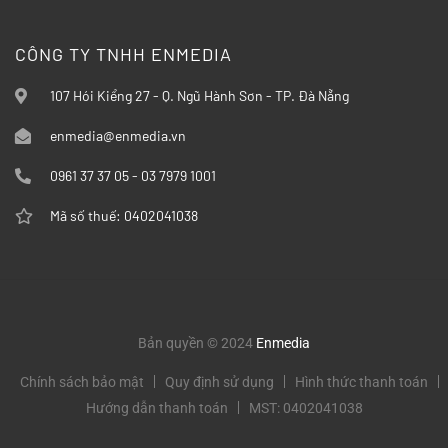
CÔNG TY TNHH ENMEDIA
107 Hói Kiểng 27 - Q. Ngũ Hành Sơn - TP. Đà Nẵng
enmedia@enmedia.vn
0961 37 37 05 - 03 7979 1001
Mã số thuế: 0402041038
Bản quyền © 2024
Enmedia
Chính sách bảo mật
Quy định sử dụng
Hình thức thanh toán
Hướng dẫn thanh toán
MST: 0402041038