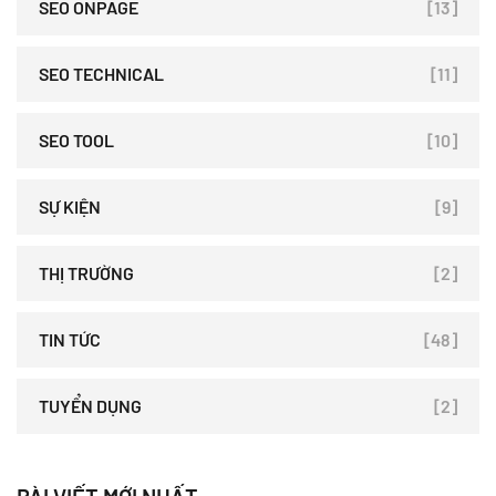
SEO ONPAGE
[13]
SEO TECHNICAL
[11]
SEO TOOL
[10]
SỰ KIỆN
[9]
THỊ TRƯỜNG
[2]
TIN TỨC
[48]
TUYỂN DỤNG
[2]