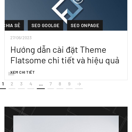
CHIA SẺ
SEO GOOLGE
SEO ONPAGE
27/06/2023
Hướng dẫn cài đặt Theme
Flatsome chi tiết và hiệu quả
XEM CHI TIẾT
1
2
3
4
…
7
8
9