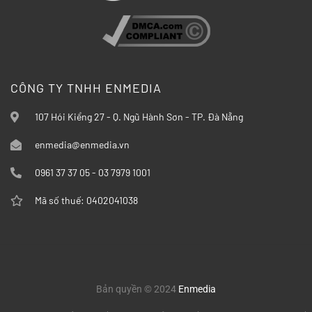
CÔNG TY TNHH ENMEDIA
107 Hói Kiểng 27 - Q. Ngũ Hành Sơn - TP. Đà Nẵng
enmedia@enmedia.vn
0961 37 37 05 - 03 7979 1001
Mã số thuế: 0402041038
Bản quyền © 2024
Enmedia