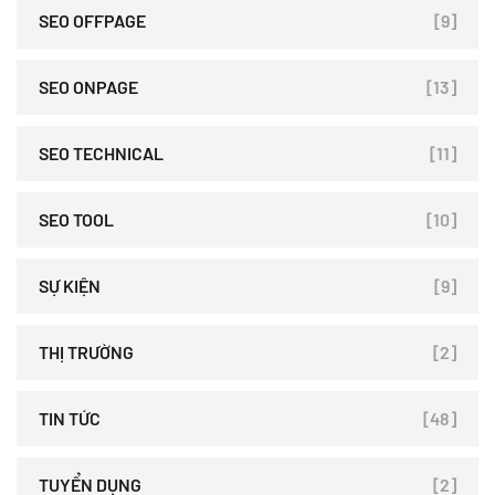
SEO OFFPAGE
[9]
SEO ONPAGE
[13]
SEO TECHNICAL
[11]
SEO TOOL
[10]
SỰ KIỆN
[9]
THỊ TRƯỜNG
[2]
TIN TỨC
[48]
TUYỂN DỤNG
[2]