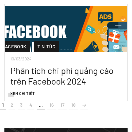
FACEBOOK
TIN TỨC
10/03/2024
Phân tích chi phí quảng cáo
trên Facebook 2024
XEM CHI TIẾT
1
2
3
4
…
16
17
18