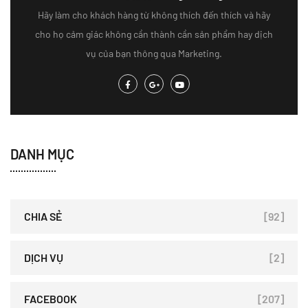
Hãy làm cho khách hàng từ không thích đến thích và hãy
cho họ cảm giác không cần thành cần sản phẩm hay dịch
vụ của bạn thông qua Marketing.
DANH MỤC
CHIA SẺ
[92]
DỊCH VỤ
[2]
FACEBOOK
[207]