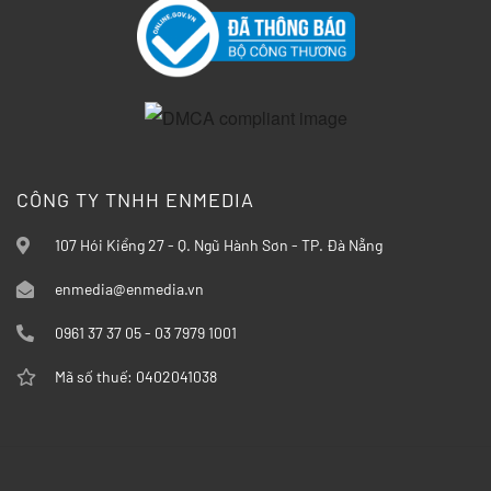
CÔNG TY TNHH ENMEDIA
107 Hói Kiểng 27 - Q. Ngũ Hành Sơn - TP. Đà Nẵng
enmedia@enmedia.vn
0961 37 37 05 - 03 7979 1001
Mã số thuế: 0402041038