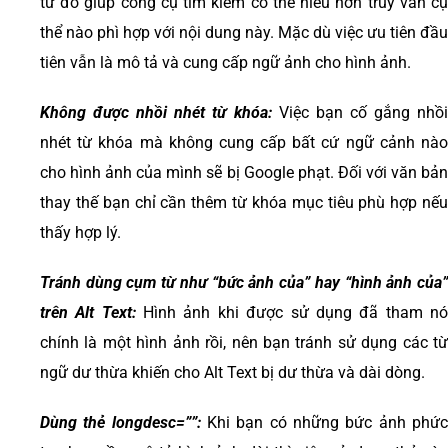
từ đó giúp công cụ tìm kiếm có thể hiểu hơn truy vấn cụ
thể nào phì hợp với nội dung này. Mặc dù việc ưu tiên đầu
tiên vẫn là mô tả và cung cấp ngữ ảnh cho hình ảnh.
Không được nhồi nhét từ khóa:
Việc bạn cố gắng nhồ
nhét từ khóa mà không cung cấp bất cứ ngữ cảnh nào
cho hình ảnh của mình sẽ bị Google phạt. Đối với văn bản
thay thế bạn chỉ cần thêm từ khóa mục tiêu phù hợp nếu
thấy hợp lý.
Tránh dùng cụm từ như “bức ảnh của” hay “hình ảnh của”
trên Alt Text:
Hình ảnh khi được sử dụng đã tham n
chính là một hình ảnh rồi, nên bạn tránh sử dụng các từ
ngữ dư thừa khiến cho Alt Text bị dư thừa và dài dòng.
Dùng thẻ longdesc=””:
Khi bạn có những bức ảnh phứ