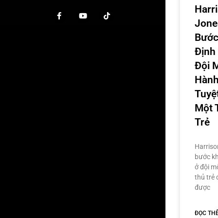
Harr
Jone
Bước
Định 
Đội 
Hành
Tuyệ
Một 
Trẻ
Harriso
bước kh
ở đội m
thủ trẻ
được
ĐỌC TH