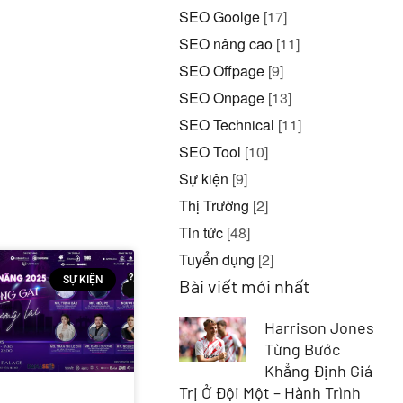
SEO Goolge
[17]
SEO nâng cao
[11]
SEO Offpage
[9]
SEO Onpage
[13]
SEO Technical
[11]
SEO Tool
[10]
Sự kiện
[9]
Thị Trường
[2]
Tin tức
[48]
Tuyển dụng
[2]
SỰ KIỆN
Bài viết mới nhất
Harrison Jones
Từng Bước
Khẳng Định Giá
Trị Ở Đội Một – Hành Trình