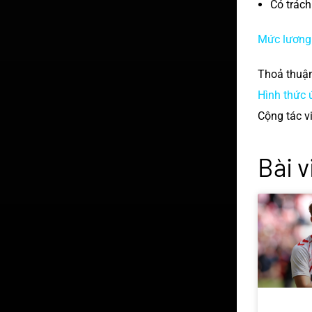
Có trách
Mức lương
Thoả thuận 
Hình thức 
Cộng tác v
Bài v