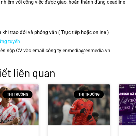
 nhiệm với công việc được giao, hoàn thành đúng deadline
khi trao đổi và phỏng vấn ( Trực tiếp hoặc online )
ứng tuyển
iên nộp CV vào email công ty:
enmedia@enmedia.vn
iết liên quan
THỊ TRƯỜNG
THỊ TRƯỜNG