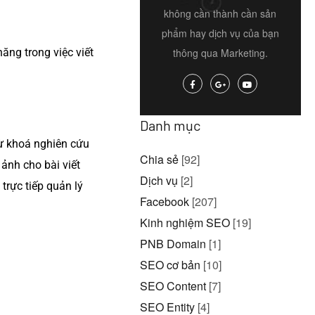
không cần thành cần sản
phẩm hay dịch vụ của bạn
năng trong việc viết
thông qua Marketing.
Danh mục
từ khoá nghiên cứu
Chia sẻ
[92]
 ảnh cho bài viết
Dịch vụ
[2]
trực tiếp quản lý
Facebook
[207]
Kinh nghiệm SEO
[19]
PNB Domain
[1]
SEO cơ bản
[10]
SEO Content
[7]
SEO Entity
[4]