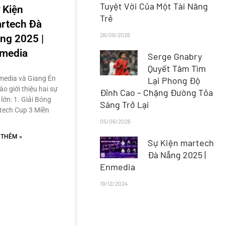
Tuyệt Vời Của Một Tài Năng
 Kiện
Trẻ
rtech Đà
26/06/2026
ng 2025 |
media
Serge Gnabry
Quyết Tâm Tìm
edia và Giang Én
Lại Phong Độ
ào giới thiệu hai sự
Đỉnh Cao – Chặng Đường Tỏa
 lớn: 1. Giải Bóng
Sáng Trở Lại
tech Cup 3 Miền
05/06/2026
 THÊM »
Sự Kiện martech
Đà Nẵng 2025 |
Enmedia
19/12/2024