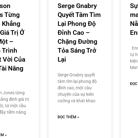
ison
Serge Gnabry
Sự
s Từng
Quyết Tâm Tìm
ma
 Khẳng
Lại Phong Độ
Nẵ
Giá Trị Ở
Đỉnh Cao –
En
Một –
Chặng Đường
Enm
 Trình
Tỏa Sáng Trở
tự h
t Vời Của
Lại
kiện
Tài Năng
Mar
Serge Gnabry quyết
tâm tìm lại phong độ
ĐỌC
đỉnh cao, một câu
n Jones từng
chuyện của sự kiên
ẳng định giá trị
cường và khát khao
ột, từ một cầu
 đầy tiềm năng
ĐỌC THÊM »
ÊM »