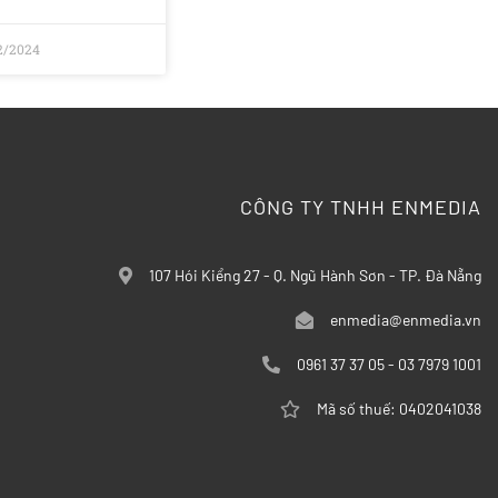
2/2024
CÔNG TY TNHH ENMEDIA
107 Hói Kiểng 27 - Q. Ngũ Hành Sơn - TP. Đà Nẵng
enmedia@enmedia.vn
0961 37 37 05 - 03 7979 1001
Mã số thuế: 0402041038