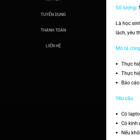
Số lượng
:
TUYỂN DỤNG
Là học sinh
THANH TOÁN
lách, yêu t
LIÊN HỆ
Mô tả công
Thực hiệ
Thực hiệ
Báo cáo 
Yêu cầu
Có lapt
Có kinh 
Nếu khôn