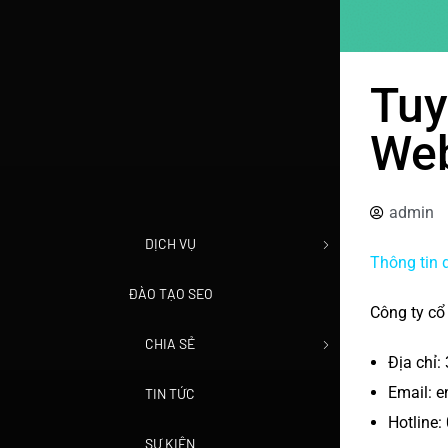
Tuy
Web
admin
DỊCH VỤ
Thông tin 
ĐÀO TẠO SEO
Công ty c
CHIA SẺ
Địa chỉ
Email: 
TIN TỨC
Hotline:
SỰ KIỆN