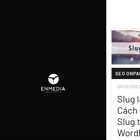
SEO ONPA
03/02/202
Slug l
Cách 
Slug 
Word