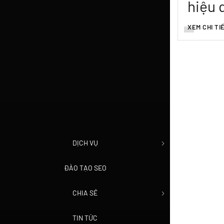
hiệu 
XEM CHI TI
DỊCH VỤ
ĐÀO TẠO SEO
CHIA SẺ
TIN TỨC