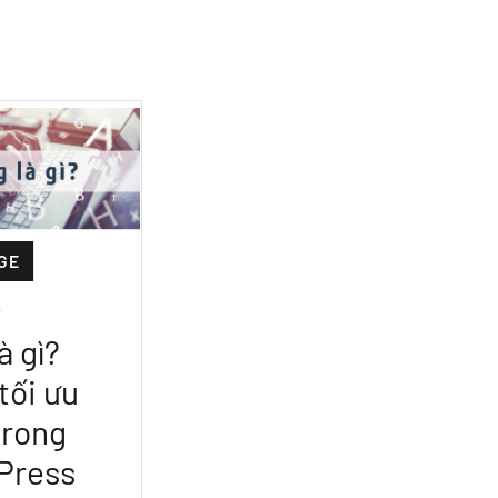
GE
3
à gì?
tối ưu
trong
Press