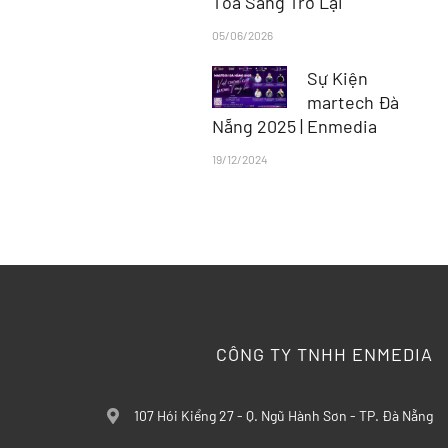
Tỏa Sáng Trở Lại
05/06/2026
Sự Kiện
martech Đà
Nẵng 2025 | Enmedia
19/12/2024
CÔNG TY TNHH ENMEDIA
107 Hói Kiểng 27 - Q. Ngũ Hành Sơn - TP. Đà Nẵng