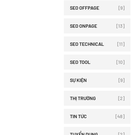
SEO OFFPAGE
[9]
SEO ONPAGE
[13]
SEO TECHNICAL
[11]
SEO TOOL
[10]
SỰ KIỆN
[9]
THỊ TRƯỜNG
[2]
TIN TỨC
[48]
TUYỂN DỤNG
[2]