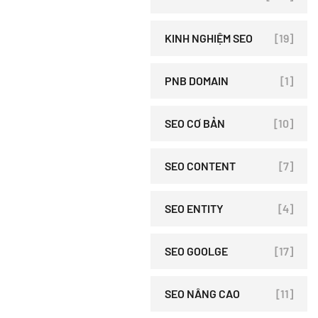
KINH NGHIỆM SEO
[19]
PNB DOMAIN
[1]
SEO CƠ BẢN
[10]
SEO CONTENT
[7]
SEO ENTITY
[4]
SEO GOOLGE
[17]
SEO NÂNG CAO
[11]