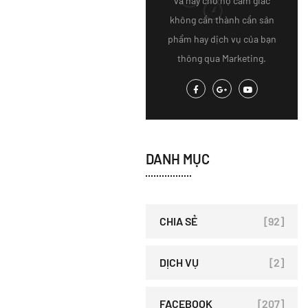
và hãy cho họ cảm giác
không cần thành cần sản
phẩm hay dịch vụ của bạn
thông qua Marketing.
DANH MỤC
CHIA SẺ
[92]
DỊCH VỤ
[2]
FACEBOOK
[207]