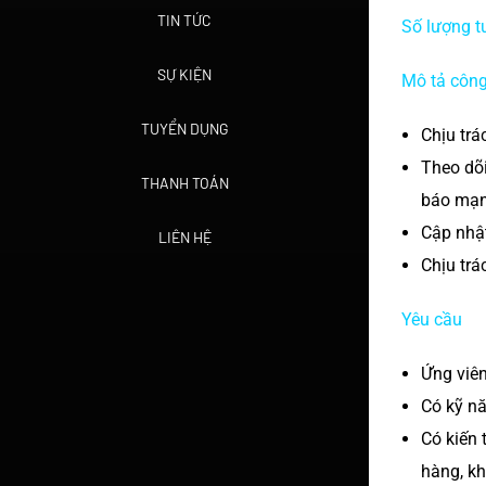
TIN TỨC
Số lượng t
SỰ KIỆN
Mô tả công
TUYỂN DỤNG
Chịu trá
Theo dõi
THANH TOÁN
báo mạ
Cập nhật
LIÊN HỆ
Chịu trá
Yêu cầu
Ứng viên
Có kỹ nă
Có kiến 
hàng, kh