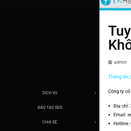
Tuy
Khô
admin
Thông tin 
Công ty c
DỊCH VỤ
Địa chỉ
ĐÀO TẠO SEO
Email:
e
CHIA SẺ
Hotline: