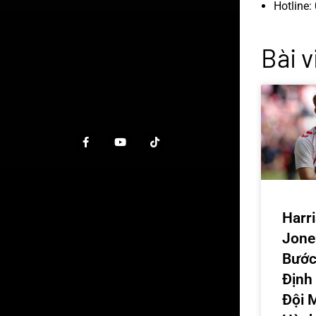
Hotline:
Bài v
Harr
Jone
Bước
Định 
Đội 