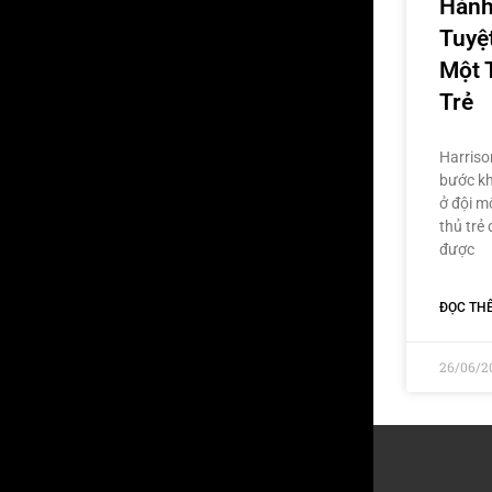
Hành
Tuyệ
Một 
Trẻ
Harriso
bước kh
ở đội m
thủ trẻ
được
ĐỌC TH
26/06/2