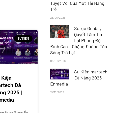
Tuyệt Vời Của Một Tài Năng
Trẻ
26/06/2026
Serge Gnabry
Quyết Tâm Tìm
SỰ KIỆN
Lại Phong Độ
Đỉnh Cao – Chặng Đường Tỏa
Sáng Trở Lại
05/06/2026
Sự Kiện martech
 Kiện
Đà Nẵng 2025 |
Enmedia
rtech Đà
ng 2025 |
19/12/2024
media
edia và Giang Én