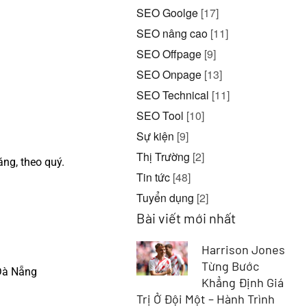
SEO Goolge
[17]
SEO nâng cao
[11]
SEO Offpage
[9]
SEO Onpage
[13]
SEO Technical
[11]
SEO Tool
[10]
Sự kiện
[9]
Thị Trường
[2]
ng, theo quý.
Tin tức
[48]
Tuyển dụng
[2]
Bài viết mới nhất
Harrison Jones
Từng Bước
 Đà Nẵng
Khẳng Định Giá
Trị Ở Đội Một – Hành Trình