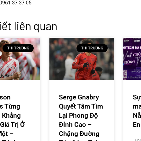
 0
961 37 37 05
iết liên quan
THỊ TRƯỜNG
THỊ TRƯỜNG
ison
Serge Gnabry
Sự
s Từng
Quyết Tâm Tìm
ma
 Khẳng
Lại Phong Độ
Nẵ
Giá Trị Ở
Đỉnh Cao –
En
Một –
Chặng Đường
Enm