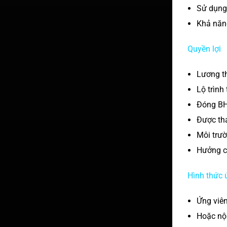
Sử dụng
Khả năn
Quyền lợi
Lương t
Lộ trình
Đóng BH
Được tha
Môi trườ
Hưởng cá
Hình thức 
Ứng viên
Hoặc nộ