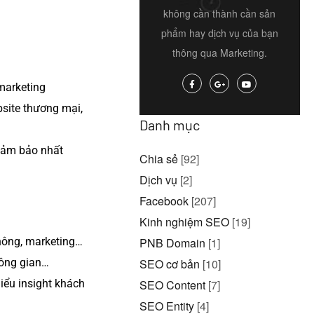
không cần thành cần sản
phẩm hay dịch vụ của bạn
thông qua Marketing.
marketing
bsite thương mại,
Danh mục
 đảm bảo nhất
Chia sẻ
[92]
Dịch vụ
[2]
Facebook
[207]
Kinh nghiệm SEO
[19]
thông, marketing…
PNB Domain
[1]
hông gian…
SEO cơ bản
[10]
iểu insight khách
SEO Content
[7]
SEO Entity
[4]