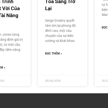
 Trình
Tỏa Sáng Trở
tự h
t Vời Của
Lại
kiện
Tài Năng
Mar
Serge Gnabry quyết
tâm tìm lại phong độ
ĐỌC
đỉnh cao, một câu
n Jones từng
chuyện của sự kiên
ẳng định giá trị
cường và khát khao
ột, từ một cầu
 đầy tiềm năng
ĐỌC THÊM »
ÊM »
026
05/06/2026
19/1