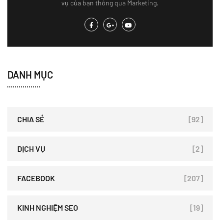
vụ của bạn thông qua Marketing.
DANH MỤC
CHIA SẺ
[92]
DỊCH VỤ
[2]
FACEBOOK
[207]
KINH NGHIỆM SEO
[19]