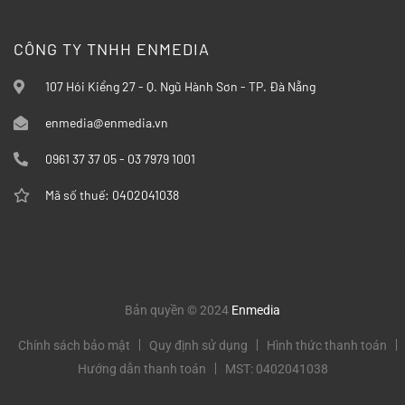
CÔNG TY TNHH ENMEDIA
107 Hói Kiểng 27 - Q. Ngũ Hành Sơn - TP. Đà Nẵng
enmedia@enmedia.vn
0961 37 37 05 - 03 7979 1001
Mã số thuế: 0402041038
Bản quyền © 2024
Enmedia
Chính sách bảo mật
Quy định sử dụng
Hình thức thanh toán
Hướng dẫn thanh toán
MST: 0402041038