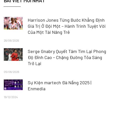
BÀI VIẾT MỚI NHẤT
Harrison Jones Từng Bước Khẳng Định
Giá Trị Ở Đội Một – Hành Trình Tuyệt Vời
Của Một Tài Năng Trẻ
26/06/2026
Serge Gnabry Quyết Tâm Tìm Lại Phong
Độ Đỉnh Cao – Chặng Đường Tỏa Sáng
Trở Lại
05/06/2026
Sự Kiện martech Đà Nẵng 2025 |
Enmedia
19/12/2024