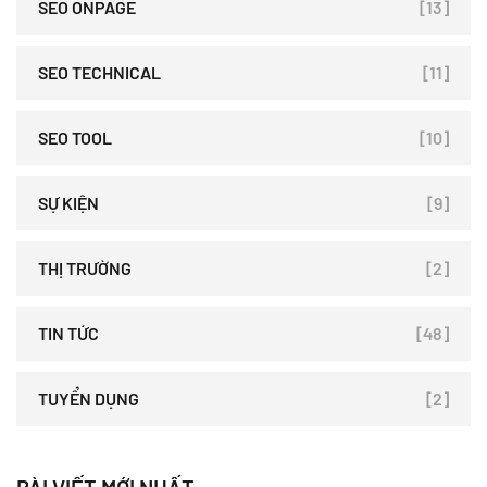
SEO ONPAGE
[13]
SEO TECHNICAL
[11]
SEO TOOL
[10]
SỰ KIỆN
[9]
THỊ TRƯỜNG
[2]
TIN TỨC
[48]
TUYỂN DỤNG
[2]